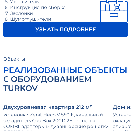
Утеплитель
Инструкция по сборке
Заслонки
Шумоглушители
УЗНАТЬ ПОДРОБНЕЕ
Объекты
РЕАЛИЗОВАННЫЕ ОБЪЕКТЫ
С ОБОРУДОВАНИЕМ
TURKOV
Двухуровневая квартира 212 м²
Дом и
Установки Zenit Heco V 550 E, канальный
Устано
охладитель CoolBox 200D 2F, решётка
охладит
COMBI, адаптеры и дизайнерские решётки
адиаба