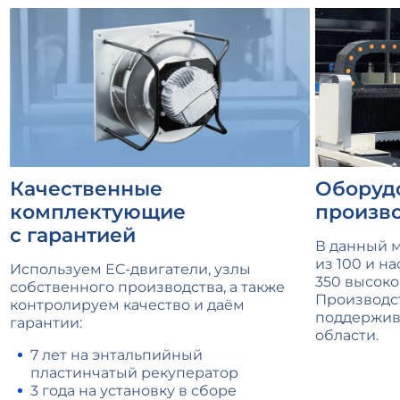
Качественные
Оборуд
комплектующие
произв
с гарантией
В данный 
из
100
и на
Используем EC-двигатели, узлы
350 высоко
собственного производства, а также
Производс
контролируем качество и даём
поддержива
гарантии:
области.
7 лет на энтальпийный
пластинчатый рекуператор
3 года на установку в сборе